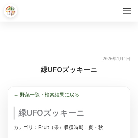
内
容
を
ス
キ
2026年1月1日
ッ
緑UFOズッキーニ
プ
← 野菜一覧・検索結果に戻る
緑UFOズッキーニ
カテゴリ：Fruit（果）
収穫時期：夏・秋