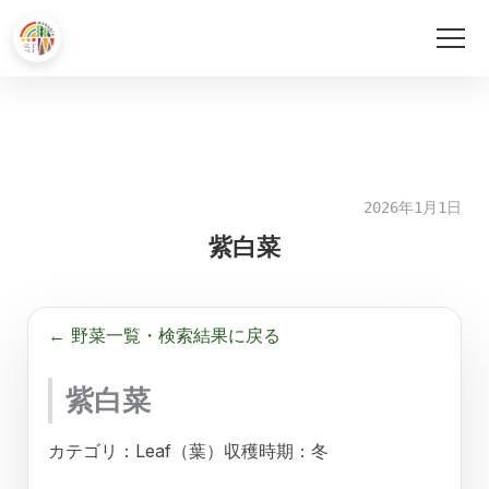
内
容
を
ス
キ
2026年1月1日
ッ
紫白菜
プ
← 野菜一覧・検索結果に戻る
紫白菜
カテゴリ：Leaf（葉）
収穫時期：冬