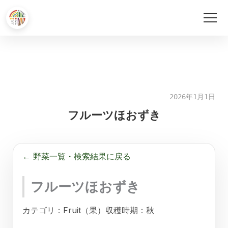
内
容
を
ス
キ
2026年1月1日
ッ
フルーツほおずき
プ
← 野菜一覧・検索結果に戻る
フルーツほおずき
カテゴリ：Fruit（果）
収穫時期：秋