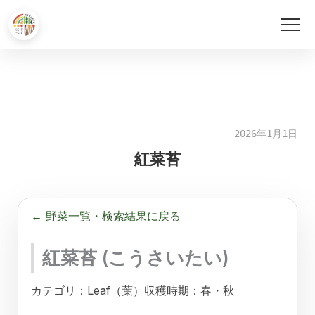
内
容
を
ス
キ
2026年1月1日
ッ
紅菜苔
プ
← 野菜一覧・検索結果に戻る
紅菜苔 (こうさいたい)
カテゴリ：Leaf（葉）
収穫時期：春・秋