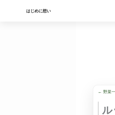
はじめに
想い
内
容
を
ス
キ
ッ
プ
← 野菜
ル